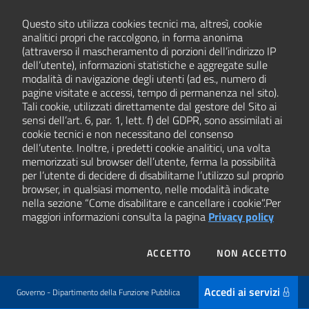
Questo sito utilizza cookies tecnici ma, altresì, cookie
analitici propri che raccolgono, in forma anonima
(attraverso il mascheramento di porzioni dell’indirizzo IP
dell’utente), informazioni statistiche e aggregate sulle
modalità di navigazione degli utenti (ad es., numero di
pagine visitate e accessi, tempo di permanenza nel sito).
Tali cookie, utilizzati direttamente dal gestore del Sito ai
sensi dell’art. 6, par. 1, lett. f) del GDPR, sono assimilati ai
cookie tecnici e non necessitano del consenso
dell’utente. Inoltre, i predetti cookie analitici, una volta
memorizzati sul browser dell’utente, ferma la possibilità
per l’utente di decidere di disabilitarne l’utilizzo sul proprio
browser, in qualsiasi momento, nelle modalità indicate
nella sezione “Come disabilitare e cancellare i cookie”.
Per
maggiori informazioni consulta la pagina
Privacy policy
I COOKIES
I CO
ACCETTO
NON ACCETTO
Accedi ai servizi
Governo - Dipartimento della Funzione Pubblica